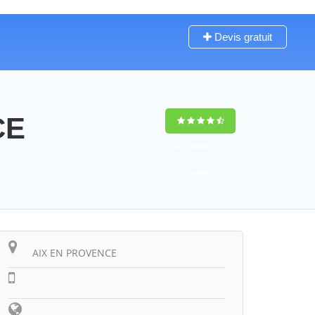
Devis gratuit
CE
9,5
(100%)
221
votes
AIX EN PROVENCE